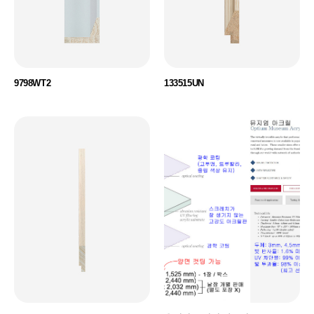
9798WT2
133515UN