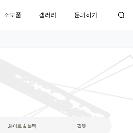
소모품
갤러리
문의하기
화이트 & 블랙
필렛