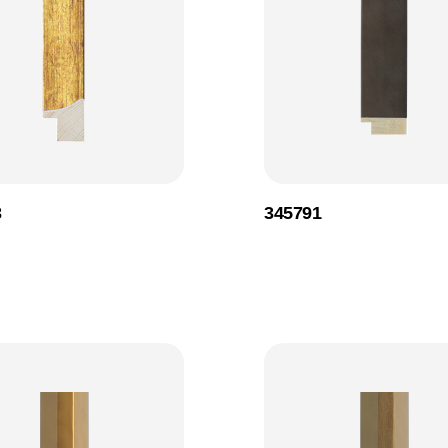
3
345791