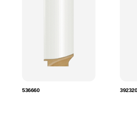
536660
39232