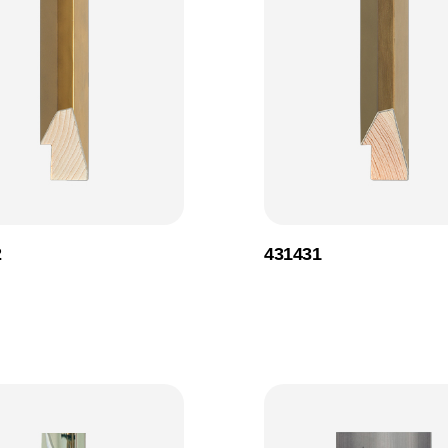
2
431431