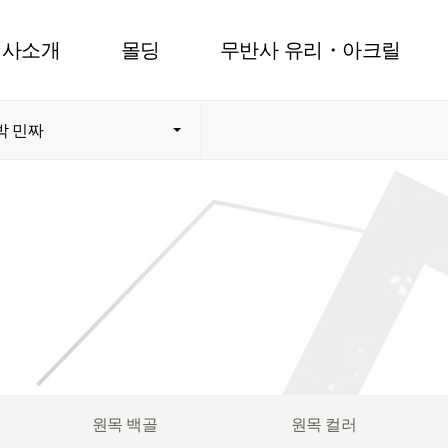
회사소개
몰딩
무반사 유리・아크릴
박 민짜
원목 백골
원목 컬러