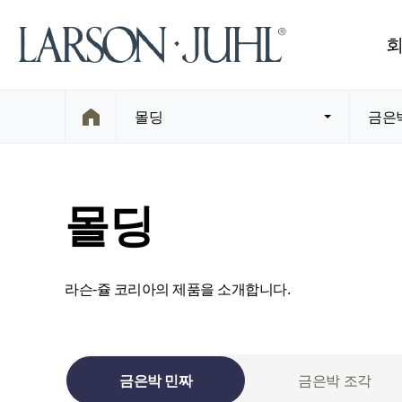
몰딩
금은
몰딩
라슨-쥴 코리아의 제품을 소개합니다.
금은박 민짜
금은박 조각