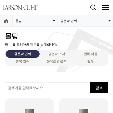
몰딩
금은박 민짜
몰딩
라슨-쥴 코리아의 제품을 소개합니다.
금은박 민짜
금은박 조각
원목 백골
원목 컬러
화이트 & 블랙
필렛
검색