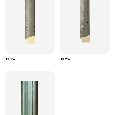
395252
385252