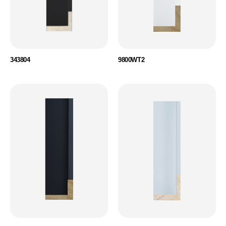
343804
9800WT2