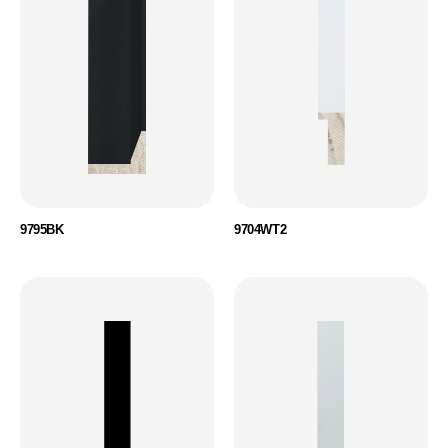
9795BK
9704WT2