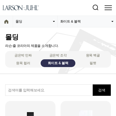
몰딩
화이트 & 블랙
몰딩
라슨-쥴 코리아의 제품을 소개합니다.
금은박 민짜
금은박 조각
원목 백골
원목 컬러
화이트 & 블랙
필렛
검색