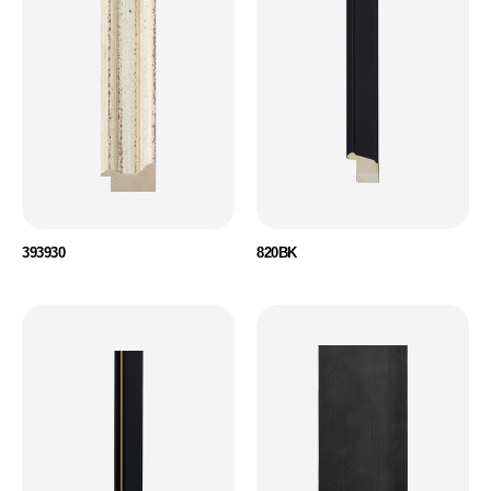
393930
820BK