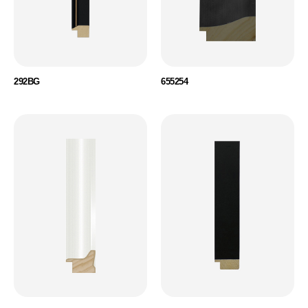
292BG
655254