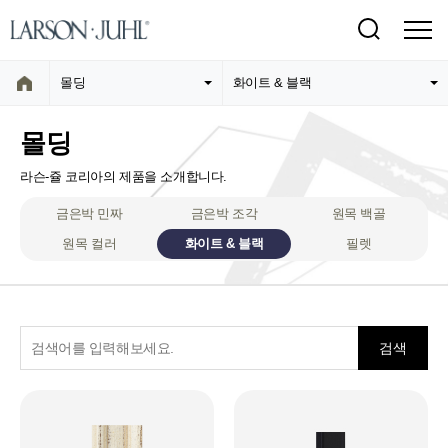
몰딩
화이트 & 블랙
몰딩
라슨-쥴 코리아의 제품을 소개합니다.
금은박 민짜
금은박 조각
원목 백골
원목 컬러
화이트 & 블랙
필렛
검색