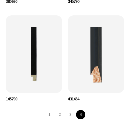
380660
345790
145790
431434
1
2
3
4