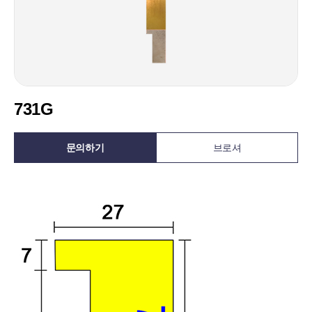
731G
문의하기
브로셔