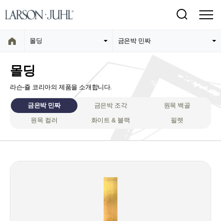
몰딩
금은박 민짜
몰딩
라슨-쥴 코리아의 제품을 소개합니다.
금은박 민짜
금은박 조각
원목 백골
원목 컬러
화이트 & 블랙
필렛