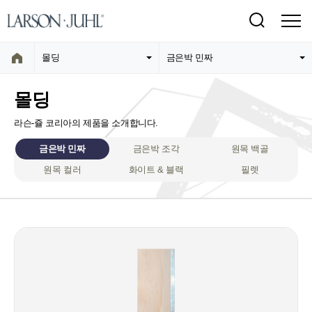
몰딩
금은박 민짜
몰딩
라슨-쥴 코리아의 제품을 소개합니다.
금은박 민짜
금은박 조각
원목 백골
원목 컬러
화이트 & 블랙
필렛