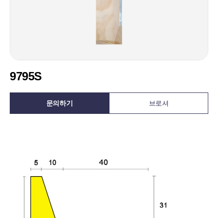
9795S
문의하기
브로셔