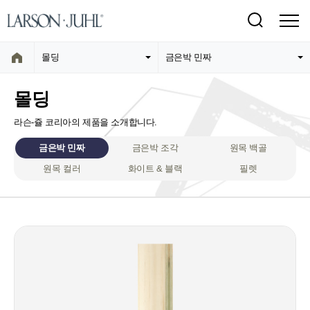
몰딩
금은박 민짜
몰딩
라슨-쥴 코리아의 제품을 소개합니다.
금은박 민짜
금은박 조각
원목 백골
원목 컬러
화이트 & 블랙
필렛