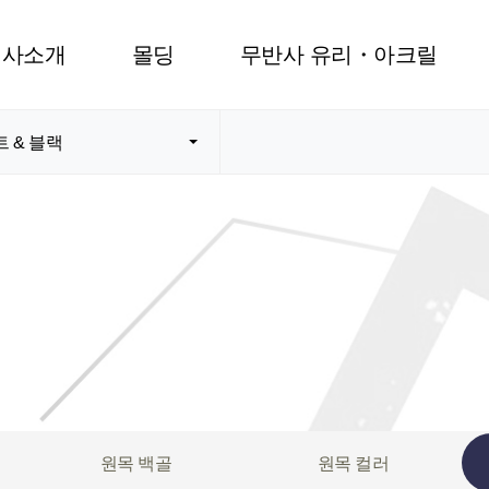
회사소개
몰딩
무반사 유리・아크릴
 & 블랙
원목 백골
원목 컬러