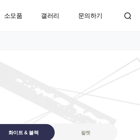
소모품
갤러리
문의하기
화이트 & 블랙
필렛