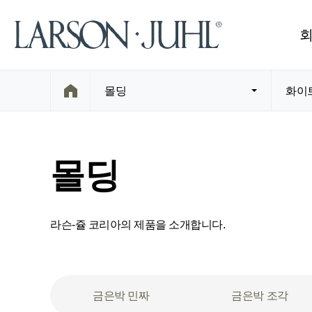
몰딩
화이트
몰딩
라슨-쥴 코리아의 제품을 소개합니다.
금은박 민짜
금은박 조각