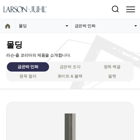
몰딩
금은박 민짜
몰딩
라슨-쥴 코리아의 제품을 소개합니다.
금은박 민짜
금은박 조각
원목 백골
원목 컬러
화이트 & 블랙
필렛