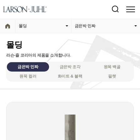
몰딩
금은박 민짜
몰딩
라슨-쥴 코리아의 제품을 소개합니다.
금은박 민짜
금은박 조각
원목 백골
원목 컬러
화이트 & 블랙
필렛