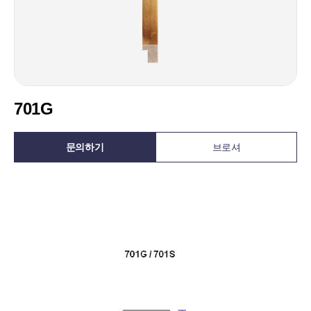
701G
문의하기
브로셔