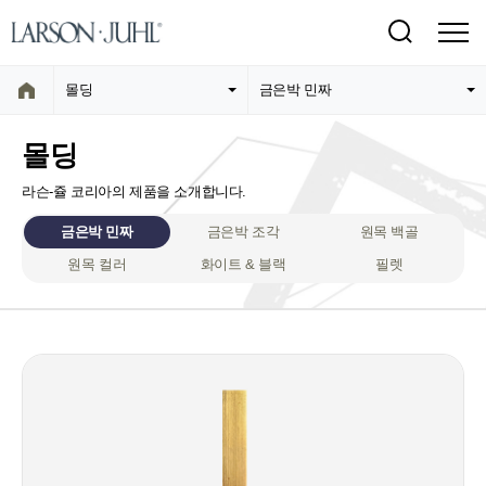
몰딩
금은박 민짜
몰딩
라슨-쥴 코리아의 제품을 소개합니다.
금은박 민짜
금은박 조각
원목 백골
원목 컬러
화이트 & 블랙
필렛