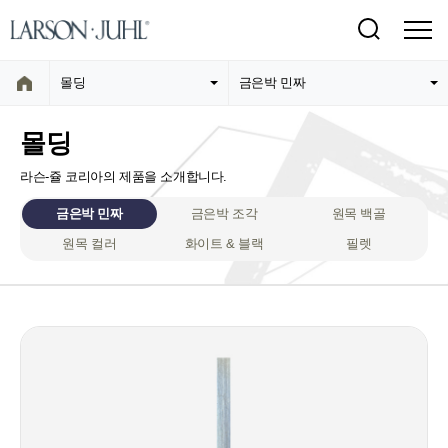
몰딩
금은박 민짜
몰딩
라슨-쥴 코리아의 제품을 소개합니다.
금은박 민짜
금은박 조각
원목 백골
원목 컬러
화이트 & 블랙
필렛