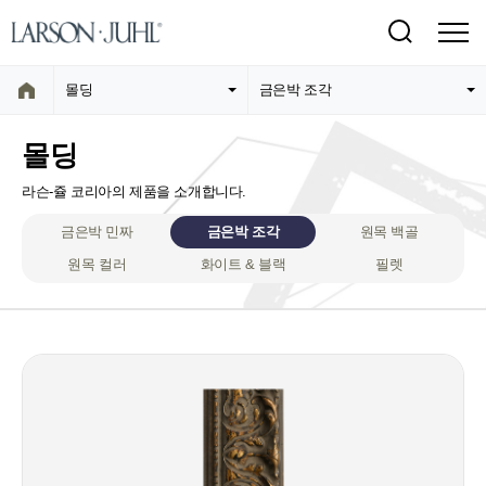
몰딩
금은박 조각
몰딩
라슨-쥴 코리아의 제품을 소개합니다.
금은박 민짜
금은박 조각
원목 백골
원목 컬러
화이트 & 블랙
필렛