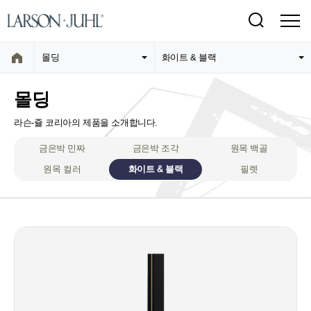
몰딩
화이트 & 블랙
몰딩
라슨-쥴 코리아의 제품을 소개합니다.
금은박 민짜
금은박 조각
원목 백골
원목 컬러
화이트 & 블랙
필렛