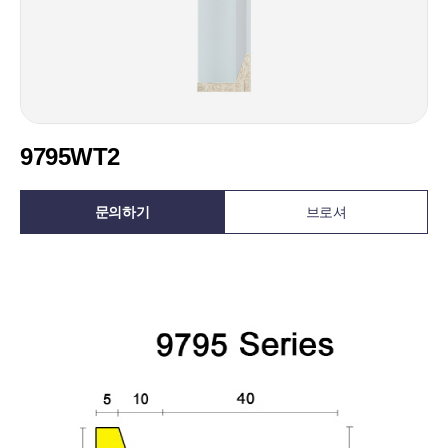
9795WT2
문의하기
브로셔