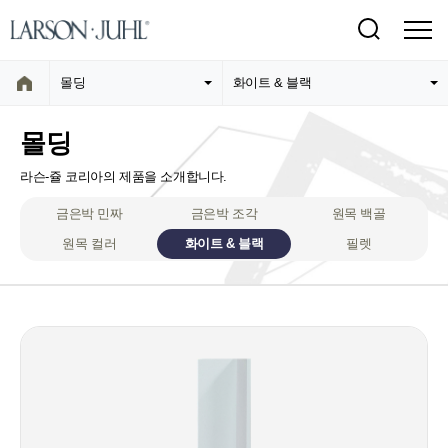
몰딩
화이트 & 블랙
몰딩
라슨-쥴 코리아의 제품을 소개합니다.
금은박 민짜
금은박 조각
원목 백골
원목 컬러
화이트 & 블랙
필렛