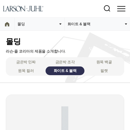
몰딩
화이트 & 블랙
몰딩
라슨-쥴 코리아의 제품을 소개합니다.
금은박 민짜
금은박 조각
원목 백골
원목 컬러
화이트 & 블랙
필렛