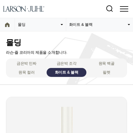
몰딩
화이트 & 블랙
몰딩
라슨-쥴 코리아의 제품을 소개합니다.
금은박 민짜
금은박 조각
원목 백골
원목 컬러
화이트 & 블랙
필렛