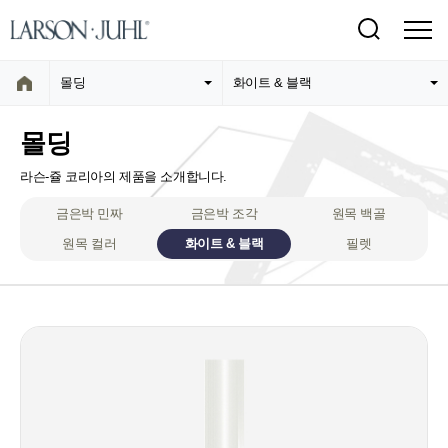
몰딩
화이트 & 블랙
몰딩
라슨-쥴 코리아의 제품을 소개합니다.
금은박 민짜
금은박 조각
원목 백골
원목 컬러
화이트 & 블랙
필렛