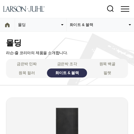
몰딩
화이트 & 블랙
몰딩
라슨-쥴 코리아의 제품을 소개합니다.
금은박 민짜
금은박 조각
원목 백골
원목 컬러
화이트 & 블랙
필렛