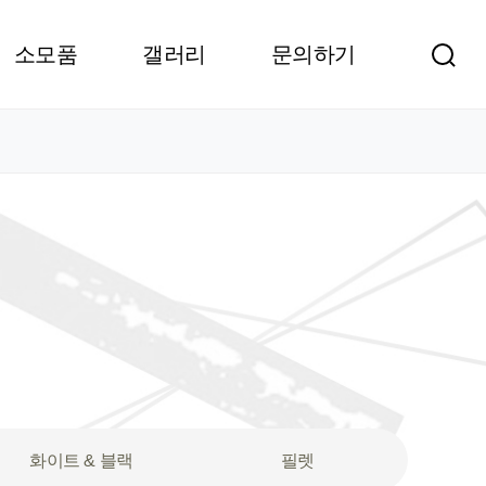
소모품
갤러리
문의하기
화이트 & 블랙
필렛