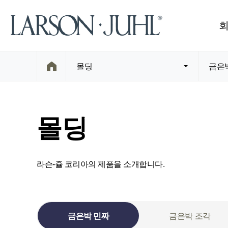
몰딩
금은
몰딩
라슨-쥴 코리아의 제품을 소개합니다.
금은박 민짜
금은박 조각