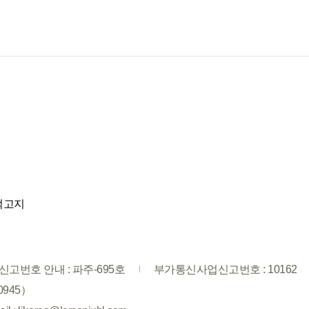
적고지
고번호 안내 : 파주-695호
부가통신사업신고번호 : 10162
0945）