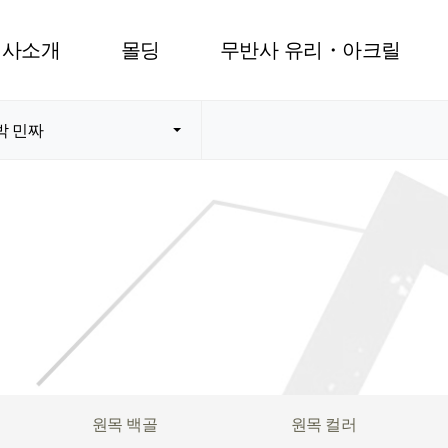
회사소개
몰딩
무반사 유리・아크릴
박 민짜
원목 백골
원목 컬러