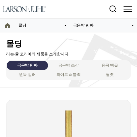
몰딩
금은박 민짜
몰딩
라슨-쥴 코리아의 제품을 소개합니다.
금은박 민짜
금은박 조각
원목 백골
원목 컬러
화이트 & 블랙
필렛