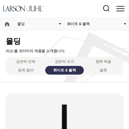
몰딩
화이트 & 블랙
몰딩
라슨-쥴 코리아의 제품을 소개합니다.
금은박 민짜
금은박 조각
원목 백골
원목 컬러
화이트 & 블랙
필렛