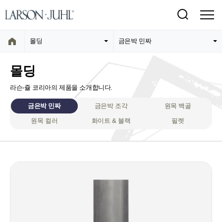
몰딩
금은박 민짜
몰딩
라슨-쥴 코리아의 제품을 소개합니다.
금은박 민짜
금은박 조각
원목 백골
원목 컬러
화이트 & 블랙
필렛