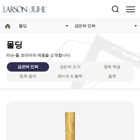
몰딩
금은박 민짜
몰딩
라슨-쥴 코리아의 제품을 소개합니다.
금은박 민짜
금은박 조각
원목 백골
원목 컬러
화이트 & 블랙
필렛