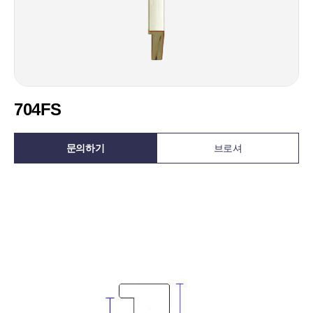
704FS
문의하기
브로셔