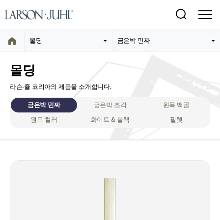
몰딩
금은박 민짜
몰딩
라슨-쥴 코리아의 제품을 소개합니다.
금은박 민짜
금은박 조각
원목 백골
원목 컬러
화이트 & 블랙
필렛