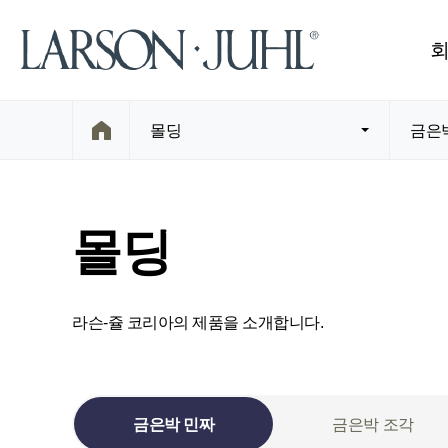
몰딩
금은
몰딩
라슨-쥴 코리아의 제품을 소개합니다.
금은박 민짜
금은박 조각