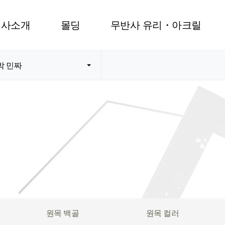
회사소개
몰딩
무반사 유리・아크릴
박 민짜
원목 백골
원목 컬러