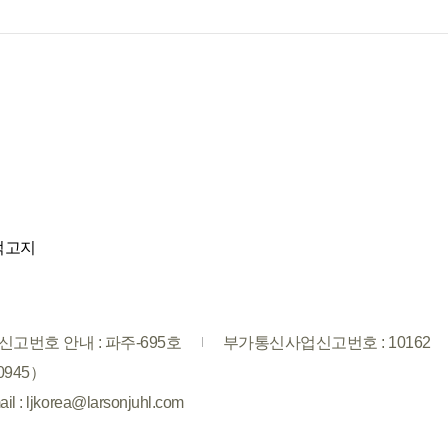
적고지
고번호 안내 : 파주-695호
부가통신사업신고번호 : 10162
0945）
il : ljkorea@larsonjuhl.com