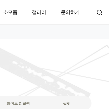
소모품
갤러리
문의하기
화이트 & 블랙
필렛