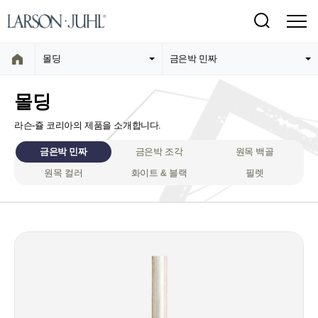
몰딩
금은박 민짜
몰딩
라슨-쥴 코리아의 제품을 소개합니다.
금은박 민짜
금은박 조각
원목 백골
원목 컬러
화이트 & 블랙
필렛