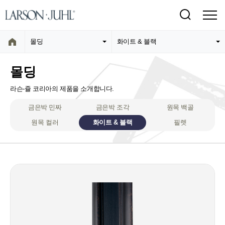
몰딩
화이트 & 블랙
몰딩
라슨-쥴 코리아의 제품을 소개합니다.
금은박 민짜
금은박 조각
원목 백골
원목 컬러
화이트 & 블랙
필렛