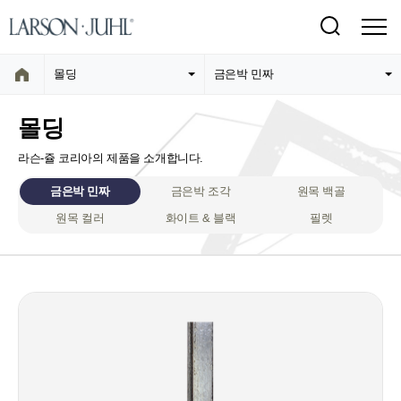
몰딩
금은박 민짜
몰딩
라슨-쥴 코리아의 제품을 소개합니다.
금은박 민짜
금은박 조각
원목 백골
원목 컬러
화이트 & 블랙
필렛