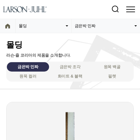
몰딩
금은박 민짜
몰딩
라슨-쥴 코리아의 제품을 소개합니다.
금은박 민짜
금은박 조각
원목 백골
원목 컬러
화이트 & 블랙
필렛